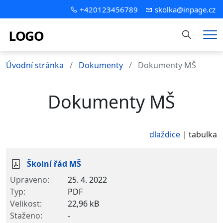
+420123456789
skolka@inpage.cz
Hledání
Me
Úvodní stránka
Dokumenty
Dokumenty MŠ
Dokumenty MŠ
dlaždice
tabulka
Školní řád MŠ
25. 4. 2022
PDF
22,96 kB
-