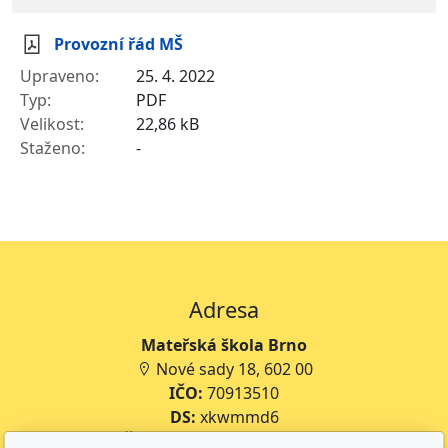
Provozní řád MŠ
25. 4. 2022
PDF
22,86 kB
-
Adresa
Mateřská škola Brno
Nové sady 18, 602 00
IČO:
70913510
DS:
xkwmmd6
Číslo účtu:
12359875/0300